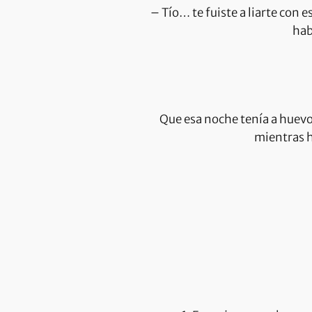
– Tío… te fuiste a liarte con 
hab
Que esa noche tenía a huevo
mientras h