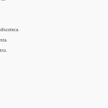
 discoteca.
esta.
tro.