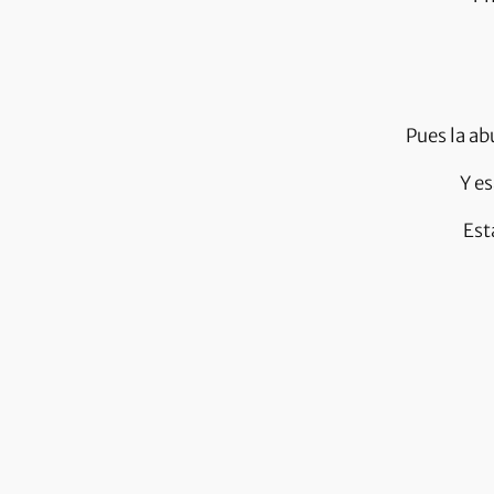
Pues la ab
Y es
Est